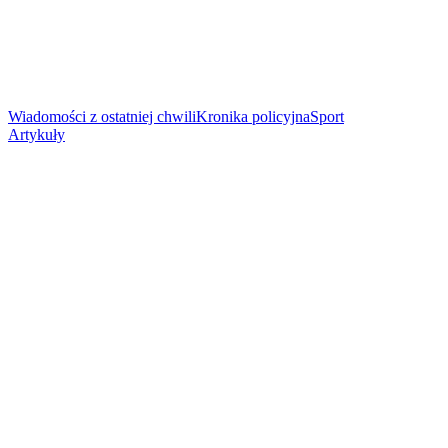
Wiadomości z ostatniej chwili
Kronika policyjna
Sport
Artykuły