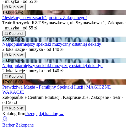
· muzyka · od 55 zł
Kup bilet
19:00
15.08
"Jesteśmy na wczasach" prosto z Zakopanego!
Teatr Rozrywki RZT Szymaszkowa, ul. Szymaszkowa 1, Zakopane
· muzyka · od 55 zł
Kup bilet
20:00
15.08
Najpopularniejszy spektakl muzyczny ostatniej dekady!
2 lokalizacje · muzyka · od 140 zł
Kup bilet
20:00
15.08
Najpopularniejszy spektakl muzyczny ostatniej dekady!
2 lokalizacje · muzyka · od 140 zł
Kup bilet
17:00
16.08
Prawdziwa Magia - Familijny Spektakl Iluzji | MAGICZNE
WAKACJE
Zakopiańskie Centrum Edukacji, Kasprusie 35a, Zakopane · teatr ·
od 56 zł
Kup bilet
Katalog firm
Przeglądaj katalog →
Barber Zakopane