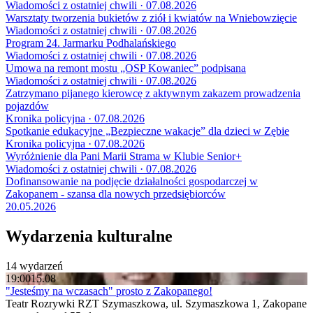
Wiadomości z ostatniej chwili · 07.08.2026
Warsztaty tworzenia bukietów z ziół i kwiatów na Wniebowzięcie
Wiadomości z ostatniej chwili · 07.08.2026
Program 24. Jarmarku Podhalańskiego
Wiadomości z ostatniej chwili · 07.08.2026
Umowa na remont mostu „OSP Kowaniec” podpisana
Wiadomości z ostatniej chwili · 07.08.2026
Zatrzymano pijanego kierowcę z aktywnym zakazem prowadzenia
pojazdów
Kronika policyjna · 07.08.2026
Spotkanie edukacyjne „Bezpieczne wakacje” dla dzieci w Zębie
Kronika policyjna · 07.08.2026
Wyróżnienie dla Pani Marii Strama w Klubie Senior+
Wiadomości z ostatniej chwili · 07.08.2026
Dofinansowanie na podjęcie działalności gospodarczej w
Zakopanem - szansa dla nowych przedsiębiorców
20.05.2026
Wydarzenia kulturalne
14 wydarzeń
19:00
15.08
"Jesteśmy na wczasach" prosto z Zakopanego!
Teatr Rozrywki RZT Szymaszkowa, ul. Szymaszkowa 1, Zakopane