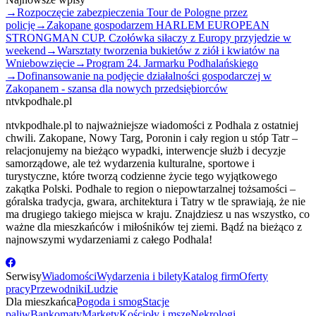
→
Rozpoczęcie zabezpieczenia Tour de Pologne przez
policję
→
Zakopane gospodarzem HARLEM EUROPEAN
STRONGMAN CUP. Czołówka siłaczy z Europy przyjedzie w
weekend
→
Warsztaty tworzenia bukietów z ziół i kwiatów na
Wniebowzięcie
→
Program 24. Jarmarku Podhalańskiego
→
Dofinansowanie na podjęcie działalności gospodarczej w
Zakopanem - szansa dla nowych przedsiębiorców
ntvkpodhale.pl
ntvkpodhale.pl to najważniejsze wiadomości z Podhala z ostatniej
chwili. Zakopane, Nowy Targ, Poronin i cały region u stóp Tatr –
relacjonujemy na bieżąco wypadki, interwencje służb i decyzje
samorządowe, ale też wydarzenia kulturalne, sportowe i
turystyczne, które tworzą codzienne życie tego wyjątkowego
zakątka Polski. Podhale to region o niepowtarzalnej tożsamości –
góralska tradycja, gwara, architektura i Tatry w tle sprawiają, że nie
ma drugiego takiego miejsca w kraju. Znajdziesz u nas wszystko, co
ważne dla mieszkańców i miłośników tej ziemi. Bądź na bieżąco z
najnowszymi wydarzeniami z całego Podhala!
Serwisy
Wiadomości
Wydarzenia i bilety
Katalog firm
Oferty
pracy
Przewodniki
Ludzie
Dla mieszkańca
Pogoda i smog
Stacje
paliw
Bankomaty
Markety
Kościoły i msze
Nekrologi