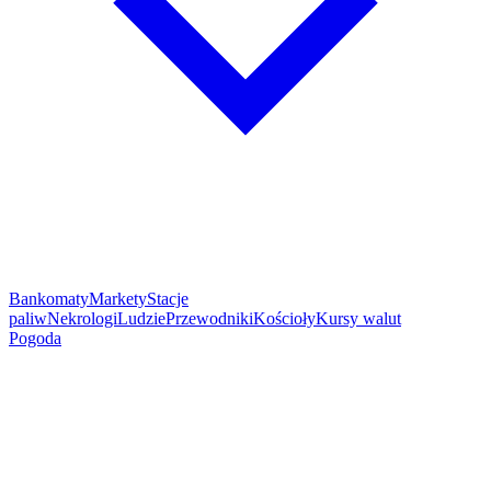
Bankomaty
Markety
Stacje
paliw
Nekrologi
Ludzie
Przewodniki
Kościoły
Kursy walut
Pogoda