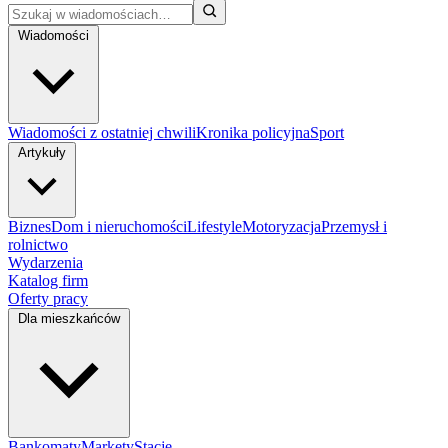
Wiadomości
Wiadomości z ostatniej chwili
Kronika policyjna
Sport
Artykuły
Biznes
Dom i nieruchomości
Lifestyle
Motoryzacja
Przemysł i
rolnictwo
Wydarzenia
Katalog firm
Oferty pracy
Dla mieszkańców
Bankomaty
Markety
Stacje