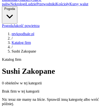
paliw
Nekrologi
Ludzie
Przewodniki
Kościoły
Kursy walut
Pogoda
Pogoda
Jakość powietrza
ntvkpodhale.pl
/
Katalog firm
/
Sushi Zakopane
Katalog firm
Sushi Zakopane
0 obiektów w tej kategorii
Brak firm w tej kategorii
Nic teraz nie mamy na liście. Sprawdź inną kategorię albo wróć
później.