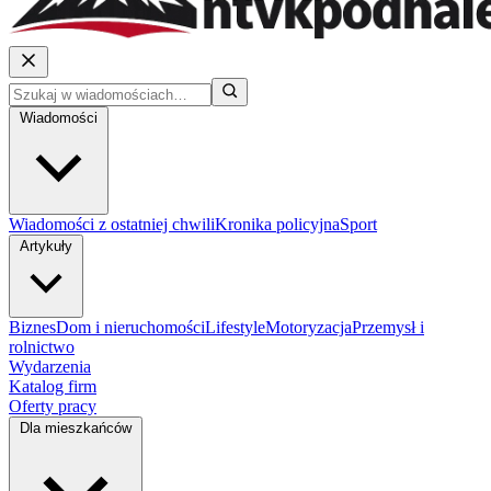
Wiadomości
Wiadomości z ostatniej chwili
Kronika policyjna
Sport
Artykuły
Biznes
Dom i nieruchomości
Lifestyle
Motoryzacja
Przemysł i
rolnictwo
Wydarzenia
Katalog firm
Oferty pracy
Dla mieszkańców