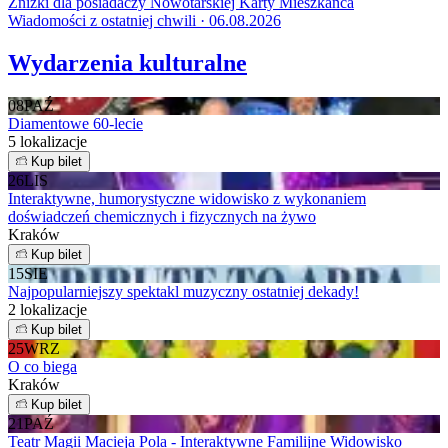
Zniżki dla posiadaczy Nowotarskiej Karty Mieszkańca
Wiadomości z ostatniej chwili · 06.08.2026
Wydarzenia kulturalne
08
PAŹ
Diamentowe 60-lecie
5 lokalizacje
Kup bilet
26
LIS
Interaktywne, humorystyczne widowisko z wykonaniem
doświadczeń chemicznych i fizycznych na żywo
Kraków
Kup bilet
15
SIE
Najpopularniejszy spektakl muzyczny ostatniej dekady!
2 lokalizacje
Kup bilet
25
WRZ
O co biega
Kraków
Kup bilet
21
PAŹ
Teatr Magii Macieja Pola - Interaktywne Familijne Widowisko