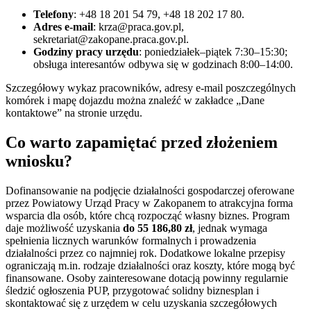
Telefony
: +48 18 201 54 79, +48 18 202 17 80.
Adres e‑mail
: krza@praca.gov.pl,
sekretariat@zakopane.praca.gov.pl.
Godziny pracy urzędu
: poniedziałek–piątek 7:30–15:30;
obsługa interesantów odbywa się w godzinach 8:00–14:00.
Szczegółowy wykaz pracowników, adresy e‑mail poszczególnych
komórek i mapę dojazdu można znaleźć w zakładce „Dane
kontaktowe” na stronie urzędu.
Co warto zapamiętać przed złożeniem
wniosku?
Dofinansowanie na podjęcie działalności gospodarczej oferowane
przez Powiatowy Urząd Pracy w Zakopanem to atrakcyjna forma
wsparcia dla osób, które chcą rozpocząć własny biznes. Program
daje możliwość uzyskania
do 55 186,80 zł
, jednak wymaga
spełnienia licznych warunków formalnych i prowadzenia
działalności przez co najmniej rok. Dodatkowe lokalne przepisy
ograniczają m.in. rodzaje działalności oraz koszty, które mogą być
finansowane. Osoby zainteresowane dotacją powinny regularnie
śledzić ogłoszenia PUP, przygotować solidny biznesplan i
skontaktować się z urzędem w celu uzyskania szczegółowych