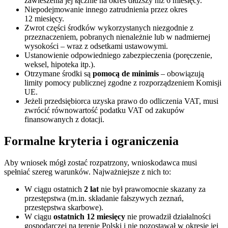
zawieszenia jej łącznie na okres dłuższy niż 6 miesięcy.
Niepodejmowanie innego zatrudnienia przez okres
12 miesięcy.
Zwrot części środków wykorzystanych niezgodnie z
przeznaczeniem, pobranych nienależnie lub w nadmiernej
wysokości – wraz z odsetkami ustawowymi.
Ustanowienie odpowiedniego zabezpieczenia (poręczenie,
weksel, hipoteka itp.).
Otrzymane środki są
pomocą de minimis
– obowiązują
limity pomocy publicznej zgodne z rozporządzeniem Komisji
UE.
Jeżeli przedsiębiorca uzyska prawo do odliczenia VAT, musi
zwrócić równowartość podatku VAT od zakupów
finansowanych z dotacji.
Formalne kryteria i ograniczenia
Aby wniosek mógł zostać rozpatrzony, wnioskodawca musi
spełniać szereg warunków. Najważniejsze z nich to:
W ciągu ostatnich
2 lat
nie był prawomocnie skazany za
przestępstwa (m.in. składanie fałszywych zeznań,
przestępstwa skarbowe).
W ciągu
ostatnich 12 miesięcy
nie prowadził działalności
gospodarczej na terenie Polski i nie pozostawał w okresie jej