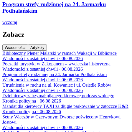
Program strefy rodzinnej na 24. Jarmarku
Podhalańskim
wczoraj
Zobacz
Wiadomości
Artykuły
Biblioteczny Plener Malarski w ramach Wakacji w Bibliotece
Wiadomości z ostatniej chwili · 06.08.2026
Początki turystyki w Zakopanem – wycieczka historyczna
Wiadomości z ostatniej chwili · 06.08.2026
Program strefy rodzinnej na 24. Jarmarku Podhalańskim
Wiadomości z ostatniej chwili · 06.08.2026
Utrudnienia w ruchu na ul. Kowaniec i ul. Osiedle Robów
Wiadomości z ostatniej chwili · 06.08.2026
Dzielnicowy zatrzymał pijanego kierowcę podczas wolnego
Kronika policyjna · 06.08.2026
Mandat dla kierowcy TAXI za długie parkowanie w zatoczce K&R
Kronika policyjna · 06.08.2026
Setny Wieczór w Czerwonym Dworze poświęcony Henrykowi
Jostowi
Wiadomości z ostatniej chwili · 06.08.2026