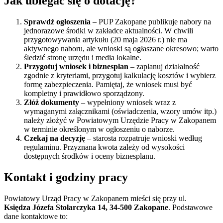
Jak ubiegać się o dotację?
Sprawdź ogłoszenia
– PUP Zakopane publikuje nabory na
jednorazowe środki w zakładce aktualności. W chwili
przygotowywania artykułu (20 maja 2026 r.) nie ma
aktywnego naboru, ale wnioski są ogłaszane okresowo; warto
śledzić stronę urzędu i media lokalne.
Przygotuj wniosek i biznesplan
– zaplanuj działalność
zgodnie z kryteriami, przygotuj kalkulację kosztów i wybierz
formę zabezpieczenia. Pamiętaj, że wniosek musi być
kompletny i prawidłowo sporządzony.
Złóż dokumenty
– wypełniony wniosek wraz z
wymaganymi załącznikami (oświadczenia, wzory umów itp.)
należy złożyć w Powiatowym Urzędzie Pracy w Zakopanem
w terminie określonym w ogłoszeniu o naborze.
Czekaj na decyzję
– starosta rozpatruje wnioski według
regulaminu. Przyznana kwota zależy od wysokości
dostępnych środków i oceny biznesplanu.
Kontakt i godziny pracy
Powiatowy Urząd Pracy w Zakopanem mieści się przy ul.
Księdza Józefa Stolarczyka 14, 34‑500 Zakopane
. Podstawowe
dane kontaktowe to: