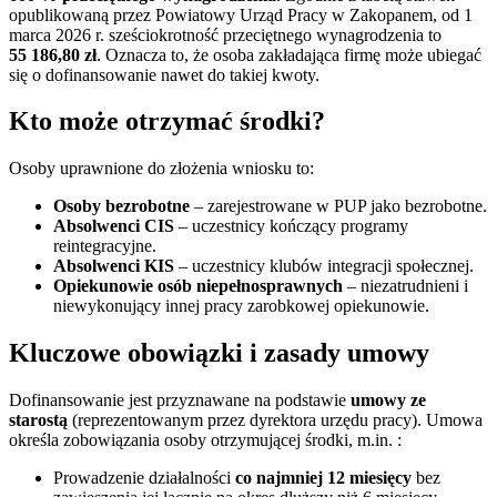
opublikowaną przez Powiatowy Urząd Pracy w Zakopanem, od 1
marca 2026 r. sześciokrotność przeciętnego wynagrodzenia to
55 186,80 zł
. Oznacza to, że osoba zakładająca firmę może ubiegać
się o dofinansowanie nawet do takiej kwoty.
Kto może otrzymać środki?
Osoby uprawnione do złożenia wniosku to:
Osoby bezrobotne
– zarejestrowane w PUP jako bezrobotne.
Absolwenci CIS
– uczestnicy kończący programy
reintegracyjne.
Absolwenci KIS
– uczestnicy klubów integracji społecznej.
Opiekunowie osób niepełnosprawnych
– niezatrudnieni i
niewykonujący innej pracy zarobkowej opiekunowie.
Kluczowe obowiązki i zasady umowy
Dofinansowanie jest przyznawane na podstawie
umowy ze
starostą
(reprezentowanym przez dyrektora urzędu pracy). Umowa
określa zobowiązania osoby otrzymującej środki, m.in. :
Prowadzenie działalności
co najmniej 12 miesięcy
bez