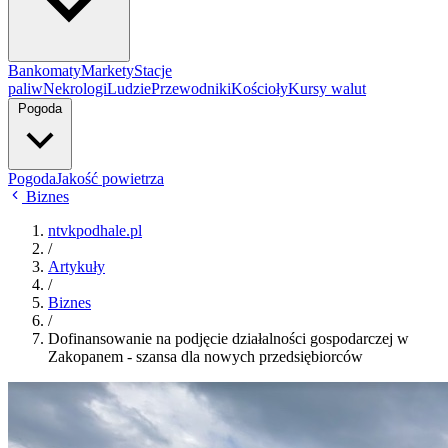
Bankomaty
Markety
Stacje
paliw
Nekrologi
Ludzie
Przewodniki
Kościoły
Kursy walut
Pogoda
Pogoda
Jakość powietrza
Biznes
ntvkpodhale.pl
/
Artykuły
/
Biznes
/
Dofinansowanie na podjęcie działalności gospodarczej w
Zakopanem - szansa dla nowych przedsiębiorców