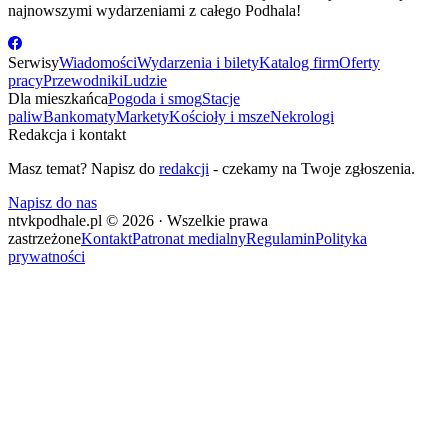
najnowszymi wydarzeniami z całego Podhala!
Serwisy
Wiadomości
Wydarzenia i bilety
Katalog firm
Oferty
pracy
Przewodniki
Ludzie
Dla mieszkańca
Pogoda i smog
Stacje
paliw
Bankomaty
Markety
Kościoły i msze
Nekrologi
Redakcja i kontakt
Masz temat? Napisz do
redakcji
- czekamy na Twoje zgłoszenia.
Napisz do nas
ntvkpodhale.pl © 2026 · Wszelkie prawa
zastrzeżone
Kontakt
Patronat medialny
Regulamin
Polityka
prywatności