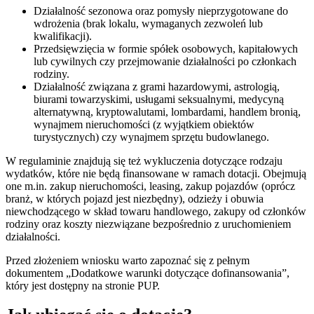
Działalność sezonowa oraz pomysły nieprzygotowane do
wdrożenia (brak lokalu, wymaganych zezwoleń lub
kwalifikacji).
Przedsięwzięcia w formie spółek osobowych, kapitałowych
lub cywilnych czy przejmowanie działalności po członkach
rodziny.
Działalność związana z grami hazardowymi, astrologią,
biurami towarzyskimi, usługami seksualnymi, medycyną
alternatywną, kryptowalutami, lombardami, handlem bronią,
wynajmem nieruchomości (z wyjątkiem obiektów
turystycznych) czy wynajmem sprzętu budowlanego.
W regulaminie znajdują się też wykluczenia dotyczące rodzaju
wydatków, które nie będą finansowane w ramach dotacji. Obejmują
one m.in. zakup nieruchomości, leasing, zakup pojazdów (oprócz
branż, w których pojazd jest niezbędny), odzieży i obuwia
niewchodzącego w skład towaru handlowego, zakupy od członków
rodziny oraz koszty niezwiązane bezpośrednio z uruchomieniem
działalności.
Przed złożeniem wniosku warto zapoznać się z pełnym
dokumentem „Dodatkowe warunki dotyczące dofinansowania”,
który jest dostępny na stronie PUP.