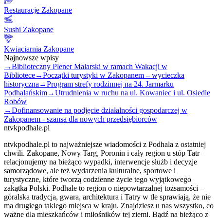
Restauracje Zakopane
Sushi Zakopane
Kwiaciarnia Zakopane
Najnowsze wpisy
→
Biblioteczny Plener Malarski w ramach Wakacji w
Bibliotece
→
Początki turystyki w Zakopanem – wycieczka
historyczna
→
Program strefy rodzinnej na 24. Jarmarku
Podhalańskim
→
Utrudnienia w ruchu na ul. Kowaniec i ul. Osiedle
Robów
→
Dofinansowanie na podjęcie działalności gospodarczej w
Zakopanem - szansa dla nowych przedsiębiorców
ntvkpodhale.pl
ntvkpodhale.pl to najważniejsze wiadomości z Podhala z ostatniej
chwili. Zakopane, Nowy Targ, Poronin i cały region u stóp Tatr –
relacjonujemy na bieżąco wypadki, interwencje służb i decyzje
samorządowe, ale też wydarzenia kulturalne, sportowe i
turystyczne, które tworzą codzienne życie tego wyjątkowego
zakątka Polski. Podhale to region o niepowtarzalnej tożsamości –
góralska tradycja, gwara, architektura i Tatry w tle sprawiają, że nie
ma drugiego takiego miejsca w kraju. Znajdziesz u nas wszystko, co
ważne dla mieszkańców i miłośników tej ziemi. Bądź na bieżąco z