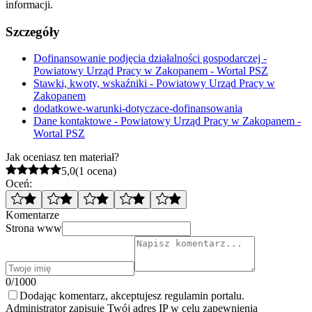
informacji.
Szczegóły
Dofinansowanie podjęcia działalności gospodarczej -
Powiatowy Urząd Pracy w Zakopanem - Wortal PSZ
Stawki, kwoty, wskaźniki - Powiatowy Urząd Pracy w
Zakopanem
dodatkowe-warunki-dotyczace-dofinansowania
Dane kontaktowe - Powiatowy Urząd Pracy w Zakopanem -
Wortal PSZ
Jak oceniasz ten materiał?
5,0
(1 ocena)
Oceń:
Komentarze
Strona www
0/1000
Dodając komentarz, akceptujesz regulamin portalu.
Administrator zapisuje Twój adres IP w celu zapewnienia