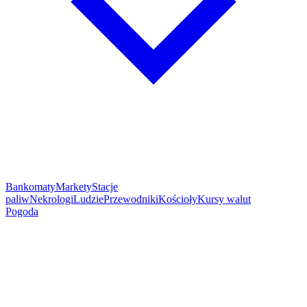
Bankomaty
Markety
Stacje
paliw
Nekrologi
Ludzie
Przewodniki
Kościoły
Kursy walut
Pogoda