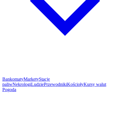
Bankomaty
Markety
Stacje
paliw
Nekrologi
Ludzie
Przewodniki
Kościoły
Kursy walut
Pogoda