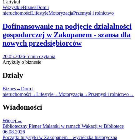
1 artykuł
Wszystkie
Biznes
Dom i
nieruchomości
Lifestyle
Motoryzacja
Przemysł i rolnictwo
Dofinansowanie na podjęcie działalności
gospodarczej w Zakopanem - szansa dla
nowych przedsiębiorców
20.05.2026
·
5 min czytania
Artykuły o biznesie
Działy
Biznes
→
Dom i
nieruchomości
→
Lifestyle
→
Motoryzacja
→
Przemysł i rolnictwo
→
Wiadomości
Więcej →
Biblioteczny Plener Malarski w ramach Wakacji w Bibliotece
06.08.2026
Początki turystyki w Zakopanem – wycieczka historyczna