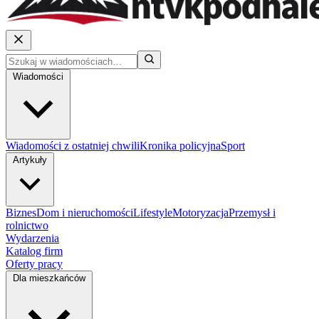
Wiadomości
Wiadomości z ostatniej chwili
Kronika policyjna
Sport
Artykuły
Biznes
Dom i nieruchomości
Lifestyle
Motoryzacja
Przemysł i
rolnictwo
Wydarzenia
Katalog firm
Oferty pracy
Dla mieszkańców