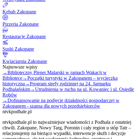
Kebab Zakopane
Pizzeria Zakopane
Restauracje Zakopane
Sushi Zakopane
Kwiaciarnia Zakopane
Najnowsze wpisy
→
Biblioteczny Plener Malarski w ramach Wakacji w
Bibliotece
→
Początki turystyki w Zakopanem – wycieczka
historyczna
→
Program strefy rodzinnej na 24. Jarmarku
Podhalańskim
→
Utrudnienia w ruchu na ul. Kowaniec i ul. Osiedle
Robów
→
Dofinansowanie na podjęcie działalności gospodarczej w
Zakopanem - szansa dla nowych przedsiębiorców
ntvkpodhale.pl
ntvkpodhale.pl to najważniejsze wiadomości z Podhala z ostatniej
chwili. Zakopane, Nowy Targ, Poronin i cały region u stóp Tatr –
relacjonujemy na bieżąco wypadki, interwencje służb i decyzje
samorządowe, ale też wydarzenia kulturalne, sportowe i