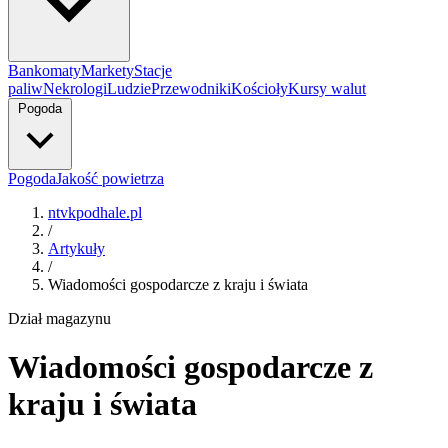
Bankomaty
Markety
Stacje
paliw
Nekrologi
Ludzie
Przewodniki
Kościoły
Kursy walut
Pogoda
Pogoda
Jakość powietrza
ntvkpodhale.pl
/
Artykuły
/
Wiadomości gospodarcze z kraju i świata
Dział magazynu
Wiadomości gospodarcze z
kraju i świata