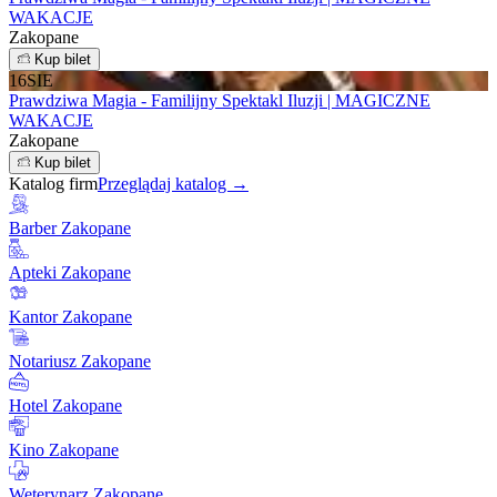
WAKACJE
Zakopane
Kup bilet
16
SIE
Prawdziwa Magia - Familijny Spektakl Iluzji | MAGICZNE
WAKACJE
Zakopane
Kup bilet
Katalog firm
Przeglądaj katalog →
Barber Zakopane
Apteki Zakopane
Kantor Zakopane
Notariusz Zakopane
Hotel Zakopane
Kino Zakopane
Weterynarz Zakopane