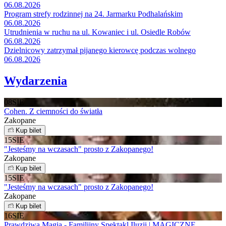
06.08.2026
Program strefy rodzinnej na 24. Jarmarku Podhalańskim
06.08.2026
Utrudnienia w ruchu na ul. Kowaniec i ul. Osiedle Robów
06.08.2026
Dzielnicowy zatrzymał pijanego kierowcę podczas wolnego
06.08.2026
Wydarzenia
08
SIE
Cohen. Z ciemności do światła
Zakopane
Kup bilet
15
SIE
"Jesteśmy na wczasach" prosto z Zakopanego!
Zakopane
Kup bilet
15
SIE
"Jesteśmy na wczasach" prosto z Zakopanego!
Zakopane
Kup bilet
16
SIE
Prawdziwa Magia - Familijny Spektakl Iluzji | MAGICZNE