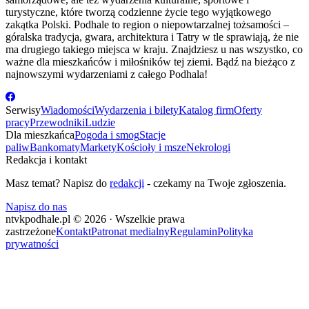
turystyczne, które tworzą codzienne życie tego wyjątkowego
zakątka Polski. Podhale to region o niepowtarzalnej tożsamości –
góralska tradycja, gwara, architektura i Tatry w tle sprawiają, że nie
ma drugiego takiego miejsca w kraju. Znajdziesz u nas wszystko, co
ważne dla mieszkańców i miłośników tej ziemi. Bądź na bieżąco z
najnowszymi wydarzeniami z całego Podhala!
Serwisy
Wiadomości
Wydarzenia i bilety
Katalog firm
Oferty
pracy
Przewodniki
Ludzie
Dla mieszkańca
Pogoda i smog
Stacje
paliw
Bankomaty
Markety
Kościoły i msze
Nekrologi
Redakcja i kontakt
Masz temat? Napisz do
redakcji
- czekamy na Twoje zgłoszenia.
Napisz do nas
ntvkpodhale.pl © 2026 · Wszelkie prawa
zastrzeżone
Kontakt
Patronat medialny
Regulamin
Polityka
prywatności