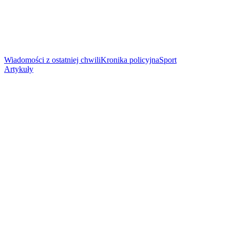
Wiadomości z ostatniej chwili
Kronika policyjna
Sport
Artykuły