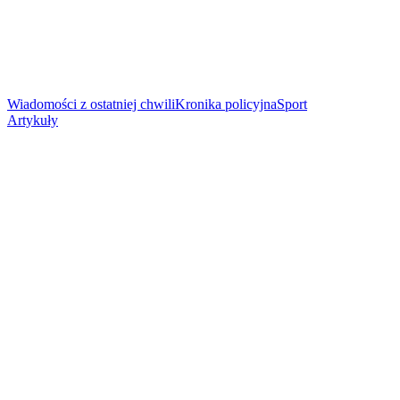
Wiadomości z ostatniej chwili
Kronika policyjna
Sport
Artykuły