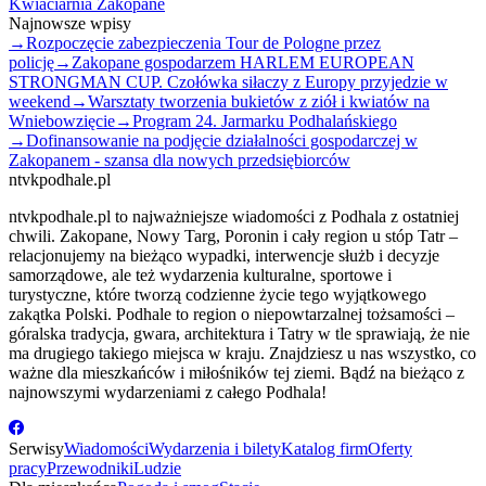
Kwiaciarnia Zakopane
Najnowsze wpisy
→
Rozpoczęcie zabezpieczenia Tour de Pologne przez
policję
→
Zakopane gospodarzem HARLEM EUROPEAN
STRONGMAN CUP. Czołówka siłaczy z Europy przyjedzie w
weekend
→
Warsztaty tworzenia bukietów z ziół i kwiatów na
Wniebowzięcie
→
Program 24. Jarmarku Podhalańskiego
→
Dofinansowanie na podjęcie działalności gospodarczej w
Zakopanem - szansa dla nowych przedsiębiorców
ntvkpodhale.pl
ntvkpodhale.pl to najważniejsze wiadomości z Podhala z ostatniej
chwili. Zakopane, Nowy Targ, Poronin i cały region u stóp Tatr –
relacjonujemy na bieżąco wypadki, interwencje służb i decyzje
samorządowe, ale też wydarzenia kulturalne, sportowe i
turystyczne, które tworzą codzienne życie tego wyjątkowego
zakątka Polski. Podhale to region o niepowtarzalnej tożsamości –
góralska tradycja, gwara, architektura i Tatry w tle sprawiają, że nie
ma drugiego takiego miejsca w kraju. Znajdziesz u nas wszystko, co
ważne dla mieszkańców i miłośników tej ziemi. Bądź na bieżąco z
najnowszymi wydarzeniami z całego Podhala!
Serwisy
Wiadomości
Wydarzenia i bilety
Katalog firm
Oferty
pracy
Przewodniki
Ludzie