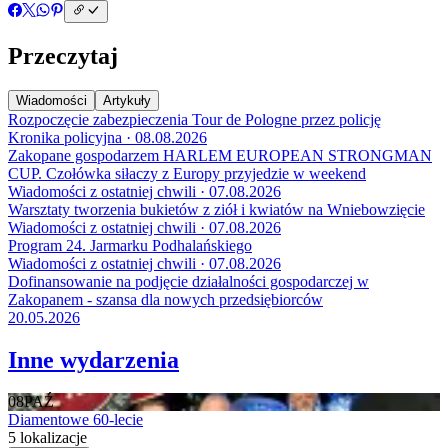
Przeczytaj
Wiadomości
Artykuły
Rozpoczęcie zabezpieczenia Tour de Pologne przez policję
Kronika policyjna · 08.08.2026
Zakopane gospodarzem HARLEM EUROPEAN STRONGMAN
CUP. Czołówka siłaczy z Europy przyjedzie w weekend
Wiadomości z ostatniej chwili · 07.08.2026
Warsztaty tworzenia bukietów z ziół i kwiatów na Wniebowzięcie
Wiadomości z ostatniej chwili · 07.08.2026
Program 24. Jarmarku Podhalańskiego
Wiadomości z ostatniej chwili · 07.08.2026
Dofinansowanie na podjęcie działalności gospodarczej w
Zakopanem - szansa dla nowych przedsiębiorców
20.05.2026
Inne wydarzenia
08
PAŹ
Diamentowe 60-lecie
5 lokalizacje