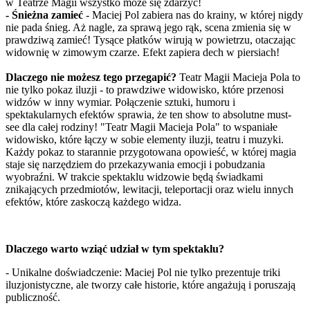
w Teatrze Magii wszystko może się zdarzyć!
- Śnieżna zamieć
- Maciej Pol zabiera nas do krainy, w której nigdy
nie pada śnieg. Aż nagle, za sprawą jego rąk, scena zmienia się w
prawdziwą zamieć! Tysące płatków wirują w powietrzu, otaczając
widownię w zimowym czarze. Efekt zapiera dech w piersiach!
Dlaczego nie możesz tego przegapić?
Teatr Magii Macieja Pola to
nie tylko pokaz iluzji - to prawdziwe widowisko, które przenosi
widzów w inny wymiar. Połączenie sztuki, humoru i
spektakularnych efektów sprawia, że ten show to absolutne must-
see dla całej rodziny! "Teatr Magii Macieja Pola" to wspaniałe
widowisko, które łączy w sobie elementy iluzji, teatru i muzyki.
Każdy pokaz to starannie przygotowana opowieść, w której magia
staje się narzędziem do przekazywania emocji i pobudzania
wyobraźni. W trakcie spektaklu widzowie będą świadkami
znikających przedmiotów, lewitacji, teleportacji oraz wielu innych
efektów, które zaskoczą każdego widza.
Dlaczego warto wziąć udział w tym spektaklu?
- Unikalne doświadczenie: Maciej Pol nie tylko prezentuje triki
iluzjonistyczne, ale tworzy całe historie, które angażują i poruszają
publiczność.