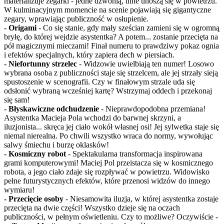
materializuje zegarki - jedne dzwonią, inne unoszą się w powietrzu.
W kulminacyjnym momencie na scenie pojawiają się gigantyczne
zegary, wprawiając publiczność w osłupienie.
- Origami
- Co się stanie, gdy mały sześcian zamieni się w ogromną
bryłę, do której wejdzie asystentka? A potem... zostanie przecięta na
pół magicznymi mieczami! Finał numeru to prawdziwy pokaz ognia
i efektów specjalnych, który zapiera dech w piersiach.
- Niefortunny strzelec
- Widzowie uwielbiają ten numer! Losowo
wybrana osoba z publiczności staje się strzelcem, ale jej strzały sieją
spustoszenie w scenografii. Czy w finałowym strzale uda się
odsłonić wybraną wcześniej kartę? Wstrzymaj oddech i przekonaj
się sam!
- Błyskawiczne odchudzenie
- Nieprawdopodobna przemiana!
Asystentka Macieja Pola wchodzi do barwnej skrzyni, a
iluzjonista... skręca jej ciało wokół własnej osi! Jej sylwetka staje się
niemal nierealna. Po chwili wszystko wraca do normy, wywołując
salwy śmiechu i burzę oklasków!
- Kosmiczny robot
- Spektakularna transformacja inspirowana
grami komputerowymi! Maciej Pol przeistacza się w kosmicznego
robota, a jego ciało zdaje się rozpływać w powietrzu. Widowisko
pełne futurystycznych efektów, które przenosi widzów do innego
wymiaru!
- Przecięcie osoby
- Niesamowita iluzja, w której asystentka zostaje
przecięta na dwie części! Wszystko dzieje się na oczach
publiczności, w pełnym oświetleniu. Czy to możliwe? Oczywiście -