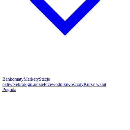
Bankomaty
Markety
Stacje
paliw
Nekrologi
Ludzie
Przewodniki
Kościoły
Kursy walut
Pogoda