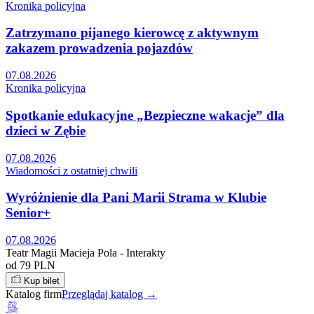
Kronika policyjna
Zatrzymano pijanego kierowcę z aktywnym
zakazem prowadzenia pojazdów
07.08.2026
Kronika policyjna
Spotkanie edukacyjne „Bezpieczne wakacje” dla
dzieci w Zębie
07.08.2026
Wiadomości z ostatniej chwili
Wyróżnienie dla Pani Marii Strama w Klubie
Senior+
07.08.2026
Teatr Magii Macieja Pola - Interakty
od 79 PLN
Kup bilet
Katalog firm
Przeglądaj katalog →