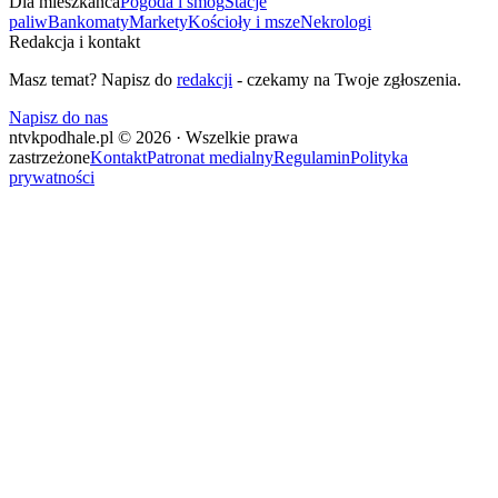
Dla mieszkańca
Pogoda i smog
Stacje
paliw
Bankomaty
Markety
Kościoły i msze
Nekrologi
Redakcja i kontakt
Masz temat? Napisz do
redakcji
- czekamy na Twoje zgłoszenia.
Napisz do nas
ntvkpodhale.pl © 2026 · Wszelkie prawa
zastrzeżone
Kontakt
Patronat medialny
Regulamin
Polityka
prywatności