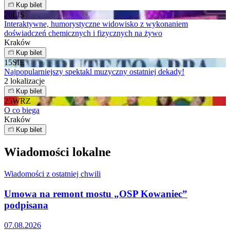
Kup bilet
26
LIS
Interaktywne, humorystyczne widowisko z wykonaniem
doświadczeń chemicznych i fizycznych na żywo
Kraków
Kup bilet
15
SIE
Najpopularniejszy spektakl muzyczny ostatniej dekady!
2 lokalizacje
Kup bilet
25
WRZ
O co biega
Kraków
Kup bilet
Wiadomości lokalne
Wiadomości z ostatniej chwili
Umowa na remont mostu „OSP Kowaniec”
podpisana
07.08.2026