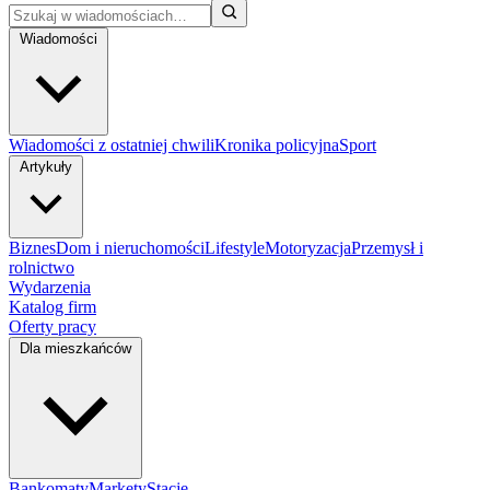
Wiadomości
Wiadomości z ostatniej chwili
Kronika policyjna
Sport
Artykuły
Biznes
Dom i nieruchomości
Lifestyle
Motoryzacja
Przemysł i
rolnictwo
Wydarzenia
Katalog firm
Oferty pracy
Dla mieszkańców
Bankomaty
Markety
Stacje