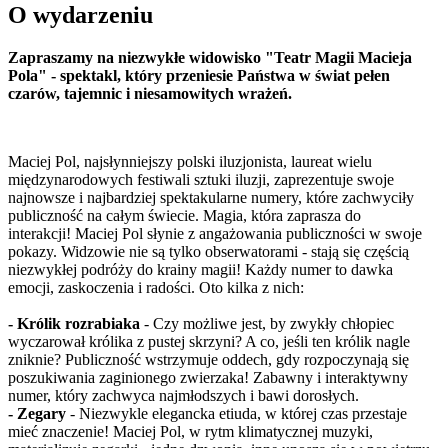
O wydarzeniu
Zapraszamy na niezwykłe widowisko "Teatr Magii Macieja
Pola" - spektakl, który przeniesie Państwa w świat pełen
czarów, tajemnic i niesamowitych wrażeń.
Maciej Pol, najsłynniejszy polski iluzjonista, laureat wielu
międzynarodowych festiwali sztuki iluzji, zaprezentuje swoje
najnowsze i najbardziej spektakularne numery, które zachwyciły
publiczność na całym świecie. Magia, która zaprasza do
interakcji! Maciej Pol słynie z angażowania publiczności w swoje
pokazy. Widzowie nie są tylko obserwatorami - stają się częścią
niezwykłej podróży do krainy magii! Każdy numer to dawka
emocji, zaskoczenia i radości. Oto kilka z nich:
- Królik rozrabiaka
- Czy możliwe jest, by zwykły chłopiec
wyczarował królika z pustej skrzyni? A co, jeśli ten królik nagle
zniknie? Publiczność wstrzymuje oddech, gdy rozpoczynają się
poszukiwania zaginionego zwierzaka! Zabawny i interaktywny
numer, który zachwyca najmłodszych i bawi dorosłych.
- Zegary
- Niezwykle elegancka etiuda, w której czas przestaje
mieć znaczenie! Maciej Pol, w rytm klimatycznej muzyki,