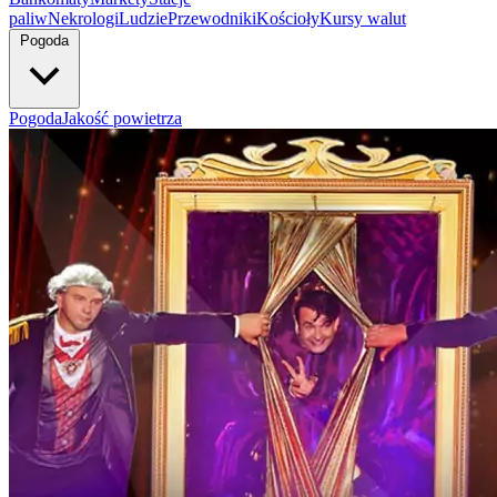
paliw
Nekrologi
Ludzie
Przewodniki
Kościoły
Kursy walut
Pogoda
Pogoda
Jakość powietrza