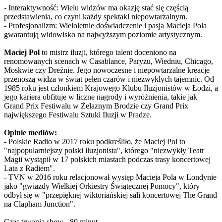
- Interaktywność: Wielu widzów ma okazję stać się częścią
przedstawienia, co czyni każdy spektakl niepowtarzalnym.
- Profesjonalizm: Wieloletnie doświadczenie i pasja Macieja Pola
gwarantują widowisko na najwyższym poziomie artystycznym.
Maciej Pol
to mistrz iluzji, którego talent doceniono na
renomowanych scenach w Casablance, Paryżu, Wiedniu, Chicago,
Moskwie czy Dreźnie. Jego nowoczesne i niepowtarzalne kreacje
przenoszą widza w świat pełen czarów i niezwykłych tajemnic. Od
1985 roku jest członkiem Krajowego Klubu Iluzjonistów w Łodzi, a
jego kariera obfituje w liczne nagrody i wyróżnienia, takie jak
Grand Prix Festiwalu w Żelaznym Brodzie czy Grand Prix
największego Festiwalu Sztuki Iluzji w Pradze.
Opinie mediów:
- Polskie Radio w 2017 roku podkreśliło, że Maciej Pol to
"najpopularniejszy polski iluzjonista", którego "niezwykły Teatr
Magii wystąpił w 17 polskich miastach podczas trasy koncertowej
Lata z Radiem".
- TVN w 2016 roku relacjonował występ Macieja Pola w Londynie
jako "gwiazdy Wielkiej Orkiestry Świątecznej Pomocy", który
odbył się w "przepięknej wiktoriańskiej sali koncertowej The Grand
na Clapham Junction".
Czas trwania show - 80 minut.