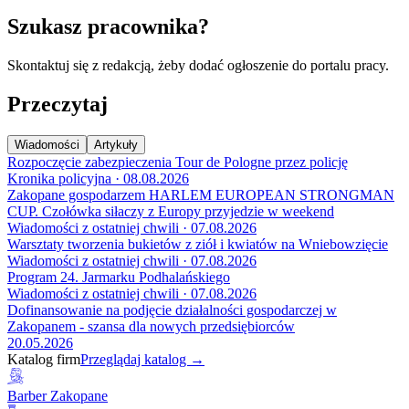
Szukasz pracownika?
Skontaktuj się z redakcją, żeby dodać ogłoszenie do portalu pracy.
Przeczytaj
Wiadomości
Artykuły
Rozpoczęcie zabezpieczenia Tour de Pologne przez policję
Kronika policyjna · 08.08.2026
Zakopane gospodarzem HARLEM EUROPEAN STRONGMAN
CUP. Czołówka siłaczy z Europy przyjedzie w weekend
Wiadomości z ostatniej chwili · 07.08.2026
Warsztaty tworzenia bukietów z ziół i kwiatów na Wniebowzięcie
Wiadomości z ostatniej chwili · 07.08.2026
Program 24. Jarmarku Podhalańskiego
Wiadomości z ostatniej chwili · 07.08.2026
Dofinansowanie na podjęcie działalności gospodarczej w
Zakopanem - szansa dla nowych przedsiębiorców
20.05.2026
Katalog firm
Przeglądaj katalog →
Barber Zakopane