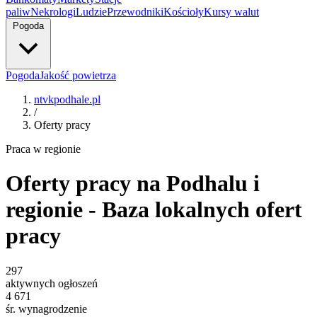
paliw
Nekrologi
Ludzie
Przewodniki
Kościoły
Kursy walut
Pogoda
Pogoda
Jakość powietrza
ntvkpodhale.pl
/
Oferty pracy
Praca w regionie
Oferty pracy na Podhalu i
regionie - Baza lokalnych ofert
pracy
297
aktywnych ogłoszeń
4 671
śr. wynagrodzenie