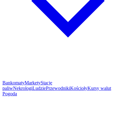
Bankomaty
Markety
Stacje
paliw
Nekrologi
Ludzie
Przewodniki
Kościoły
Kursy walut
Pogoda