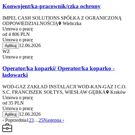
Konwojent/ka-pracownik/czka ochrony
IMPEL CASH SOLUTIONS SPÓŁKA Z OGRANICZONĄ
ODPOWIEDZIALNOŚCIĄ
Wieliczka
Umowa o pracę
od 4 806 PLN
Umowa o pracę
12.06.2026
Aplikuj
WZ
Umowa o pracę
Operator/ka koparki/ Operator/ka koparko -
ładowarki
WOD-GAZ ZAKŁAD INSTALACJI WOD-KAN-GAZ I C.O.
S.C. FRANCISZEK SOŁTYS, WIESŁAW GĘBKA
Kraków
Umowa o pracę
od 35 PLN
Umowa o pracę
12.06.2026
Aplikuj
‹ Poprzednia
1
2
3
…
25
Następna ›