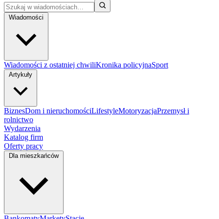
Wiadomości
Wiadomości z ostatniej chwili
Kronika policyjna
Sport
Artykuły
Biznes
Dom i nieruchomości
Lifestyle
Motoryzacja
Przemysł i
rolnictwo
Wydarzenia
Katalog firm
Oferty pracy
Dla mieszkańców
Bankomaty
Markety
Stacje