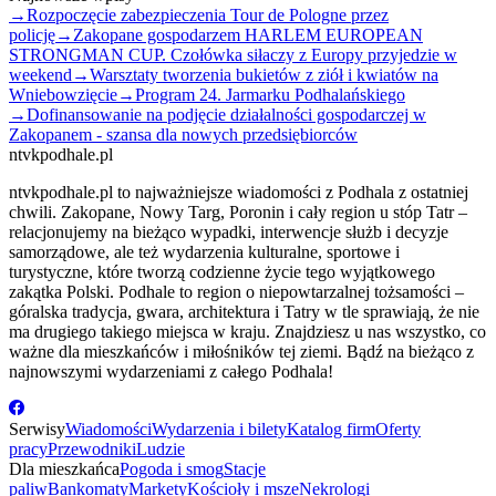
→
Rozpoczęcie zabezpieczenia Tour de Pologne przez
policję
→
Zakopane gospodarzem HARLEM EUROPEAN
STRONGMAN CUP. Czołówka siłaczy z Europy przyjedzie w
weekend
→
Warsztaty tworzenia bukietów z ziół i kwiatów na
Wniebowzięcie
→
Program 24. Jarmarku Podhalańskiego
→
Dofinansowanie na podjęcie działalności gospodarczej w
Zakopanem - szansa dla nowych przedsiębiorców
ntvkpodhale.pl
ntvkpodhale.pl to najważniejsze wiadomości z Podhala z ostatniej
chwili. Zakopane, Nowy Targ, Poronin i cały region u stóp Tatr –
relacjonujemy na bieżąco wypadki, interwencje służb i decyzje
samorządowe, ale też wydarzenia kulturalne, sportowe i
turystyczne, które tworzą codzienne życie tego wyjątkowego
zakątka Polski. Podhale to region o niepowtarzalnej tożsamości –
góralska tradycja, gwara, architektura i Tatry w tle sprawiają, że nie
ma drugiego takiego miejsca w kraju. Znajdziesz u nas wszystko, co
ważne dla mieszkańców i miłośników tej ziemi. Bądź na bieżąco z
najnowszymi wydarzeniami z całego Podhala!
Serwisy
Wiadomości
Wydarzenia i bilety
Katalog firm
Oferty
pracy
Przewodniki
Ludzie
Dla mieszkańca
Pogoda i smog
Stacje
paliw
Bankomaty
Markety
Kościoły i msze
Nekrologi